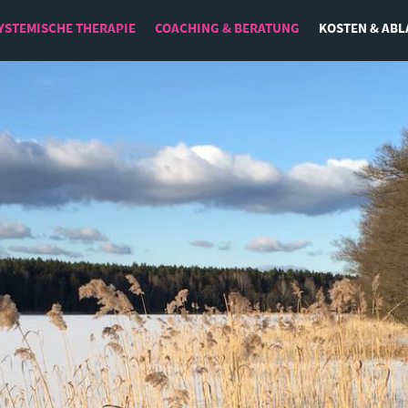
YSTEMISCHE THERAPIE
COACHING & BERATUNG
KOSTEN & ABL
Leadership
Beruf und Lebenssinn
Emotionale Intelligenz
Resilienz und Zeit- und Selbstmanagement