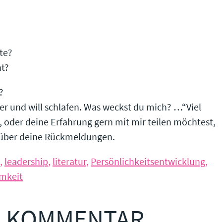
te?
nt?
?
er und will schlafen. Was weckst du mich? …“Viel
 oder deine Erfahrung gern mit mir teilen möchtest,
d über deine Rückmeldungen.
,
leadership
,
literatur
,
Persönlichkeitsentwicklung
,
amkeit
N KOMMENTAR