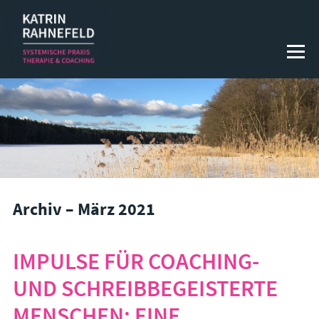
SYSTEMISCHE THERAPIE
Systemische Körper­psycho­therapie
Systemische Paartherapie & Paarberatung
Systemische Familientherapie & Familienberatung
Archiv – März 2021
COACHING & BERATUNG
1 : 1 Coaching
IMPULSE FÜR COACHING-
Teamcoaching / Teamentwicklung / Supervision
UND SCHREIBBEGEISTERTE
Workshops
MENSCHEN: EINE