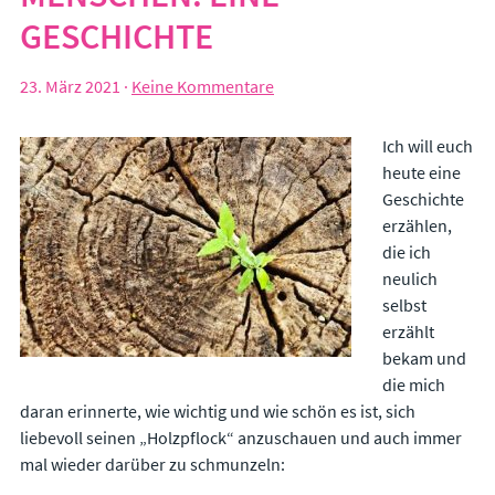
Leadership
GESCHICHTE
Beruf und Lebenssinn
Emotionale Intelligenz
Resilienz und Zeit- und Selbstmanagement
23. März 2021
·
Keine Kommentare
Ich will euch
KOSTEN & ABLAUF
heute eine
ÜBER MICH
Geschichte
erzählen,
BLOG
die ich
neulich
KONTAKT
selbst
IMPRESSUM
erzählt
bekam und
die mich
daran erinnerte, wie wichtig und wie schön es ist, sich
liebevoll seinen „Holzpflock“ anzuschauen und auch immer
mal wieder darüber zu schmunzeln: