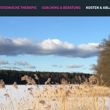
YSTEMISCHE THERAPIE
COACHING & BERATUNG
KOSTEN & ABL
Leadership
Beruf und Lebenssinn
Emotionale Intelligenz
Resilienz und Zeit- und Selbstmanagement