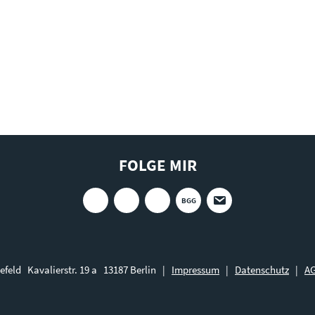
FOLGE MIR
BGG
efeld Kavalierstr. 19 a 13187 Berlin |
Impressum
|
Datenschutz
|
A