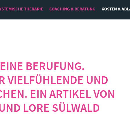
YSTEMISCHE THERAPIE
COACHING & BERATUNG
KOSTEN & ABL
Leadership
Beruf und Lebenssinn
EINE BERUFUNG.
Emotionale Intelligenz
Resilienz und Zeit- und Selbstmanagement
R VIELFÜHLENDE UND
HEN. EIN ARTIKEL VON
 UND LORE SÜLWALD