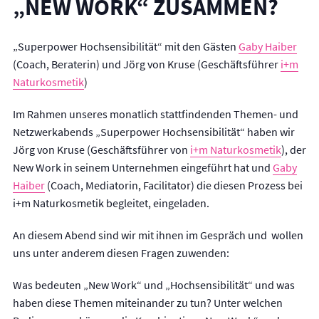
„NEW WORK“ ZUSAMMEN?
Leadership
Beruf und Lebenssinn
Emotionale Intelligenz
„Superpower Hochsensibilität“ mit den Gästen
Gaby Haiber
Resilienz und Zeit- und Selbstmanagement
(Coach, Beraterin) und Jörg von Kruse (Geschäftsführer
i+m
Naturkosmetik
)
KOSTEN & ABLAUF
Im Rahmen unseres monatlich stattfindenden Themen- und
ÜBER MICH
Netzwerkabends „Superpower Hochsensibilität“ haben wir
Jörg von Kruse (Geschäftsführer von
i+m Naturkosmetik
), der
BLOG
New Work in seinem Unternehmen eingeführt hat und
Gaby
KONTAKT
Haiber
(Coach, Mediatorin, Facilitator) die diesen Prozess bei
i+m Naturkosmetik begleitet, eingeladen.
IMPRESSUM
An diesem Abend sind wir mit ihnen im Gespräch und wollen
uns unter anderem diesen Fragen zuwenden:
Was bedeuten „New Work“ und „Hochsensibilität“ und was
haben diese Themen miteinander zu tun? Unter welchen