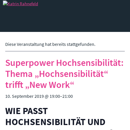
SYSTEMISCHE THERAPIE
Diese Veranstaltung hat bereits stattgefunden.
Systemische Körper­psycho­therapie
Superpower Hochsensibilität:
Systemische Paartherapie & Paarberatung
Thema „Hochsensibilität“
Systemische Familientherapie & Familienberatung
trifft „New Work“
COACHING & BERATUNG
10. September 2019 @ 19:00
–
21:00
1 : 1 Coaching
WIE PASST
Teamcoaching / Teamentwicklung / Supervision
HOCHSENSIBILITÄT UND
Workshops