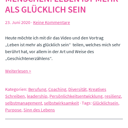
Leadership
ALS GLÜCKLICH SEIN
Beruf und Lebenssinn
Emotionale Intelligenz
Resilienz und Zeit- und Selbstmanagement
23. Juni 2020
·
Keine Kommentare
Heute möchte ich mit dir das Video und den Vortrag
KOSTEN & ABLAUF
„Leben ist mehr als glücklich sein“ teilen, welches mich sehr
ÜBER MICH
berührt hat, vor allem in der Art und Weise des
„Geschichtenerzählens“.
BLOG
Weiterlesen >
KONTAKT
IMPRESSUM
Kategorien:
Berufung
,
Coaching
,
Diversität
,
Kreatives
Schreiben
,
leadership
,
Persönlichkeitsentwicklung
,
resilienz
,
selbstmanagement
,
selbstwirksamkeit
·
Tags:
Glücklichsein
,
Purpose
,
Sinn des Lebens