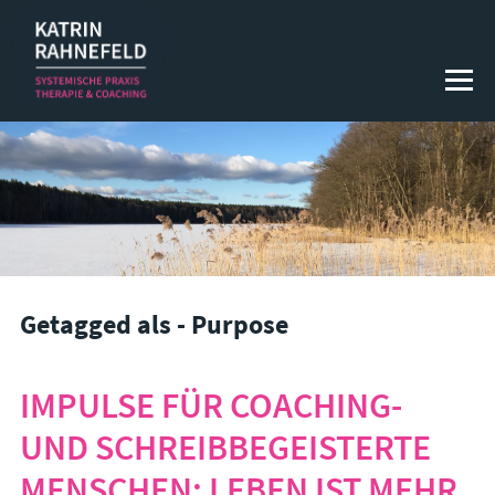
SYSTEMISCHE THERAPIE
Systemische Körper­psycho­therapie
Systemische Paartherapie & Paarberatung
Systemische Familientherapie & Familienberatung
Getagged als - Purpose
COACHING & BERATUNG
1 : 1 Coaching
IMPULSE FÜR COACHING-
Teamcoaching / Teamentwicklung / Supervision
UND SCHREIBBEGEISTERTE
Workshops
MENSCHEN: LEBEN IST MEHR