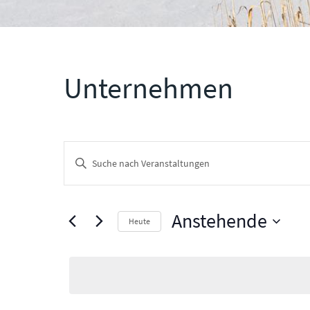
Unternehmen
Veranstaltungen
Bitte
Suche
Schlüsselwort
und
eingeben.
Ansichten,
Anstehende
Suche
Heute
Navigation
nach
Datum
Veranstaltungen
wählen.
Schlüsselwort.