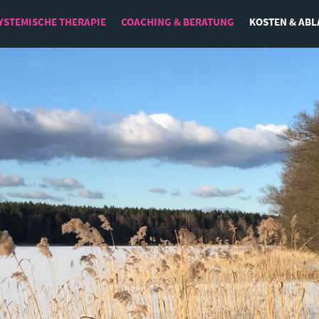
YSTEMISCHE THERAPIE
COACHING & BERATUNG
KOSTEN & ABL
Leadership
Beruf und Lebenssinn
Emotionale Intelligenz
Resilienz und Zeit- und Selbstmanagement