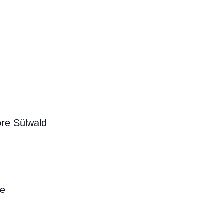
ore Sülwald
de