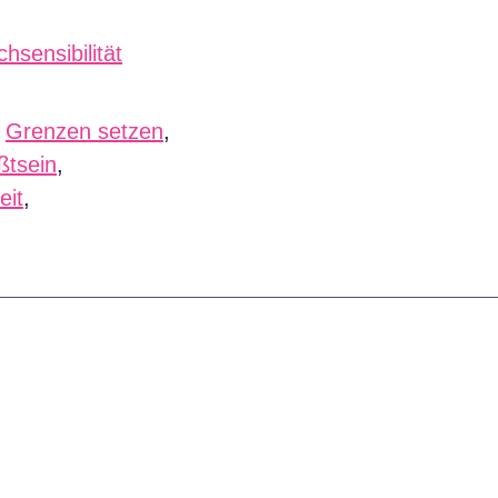
hsensibilität
,
Grenzen setzen
,
ßtsein
,
eit
,