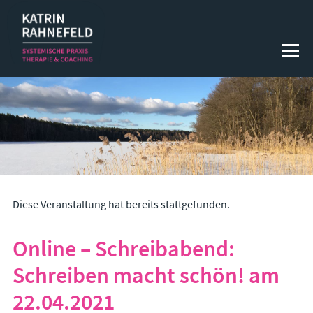
SYSTEMISCHE THERAPIE
Systemische Körper­psycho­therapie
Systemische Paartherapie & Paarberatung
Systemische Familientherapie & Familienberatung
Diese Veranstaltung hat bereits stattgefunden.
COACHING & BERATUNG
Online – Schreibabend:
1 : 1 Coaching
Schreiben macht schön! am
Teamcoaching / Teamentwicklung / Supervision
22.04.2021
Workshops