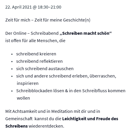
Leadership
22. April 2021 @ 18:30
–
21:00
Beruf und Lebenssinn
Emotionale Intelligenz
Zeit für mich – Zeit für meine Geschichte(n)
Resilienz und Zeit- und Selbstmanagement
Der Online – Schreibabend
„Schreiben macht schön“
KOSTEN & ABLAUF
ist offen für alle Menschen, die
ÜBER MICH
schreibend kreieren
schreibend reflektieren
BLOG
sich schreibend austauschen
KONTAKT
sich und andere schreibend erleben, überraschen,
inspirieren
IMPRESSUM
Schreibblockaden lösen & in den Schreibfluss kommen
wollen
Mit Achtsamkeit und in Meditation mit dir und in
Gemeinschaft kannst du die
Leichtigkeit und Freude des
Schreibens
wiederentdecken.