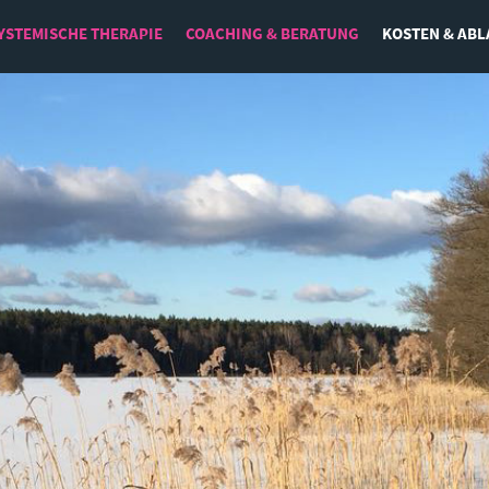
YSTEMISCHE THERAPIE
COACHING & BERATUNG
KOSTEN & ABL
Leadership
Beruf und Lebenssinn
Emotionale Intelligenz
Resilienz und Zeit- und Selbstmanagement