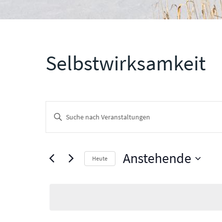
Selbstwirksamkeit
Veranstaltungen
Bitte
Suche
Schlüsselwort
und
eingeben.
Ansichten,
Anstehende
Suche
Heute
Navigation
nach
Datum
Veranstaltungen
wählen.
Schlüsselwort.