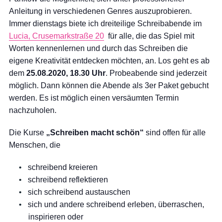
Leadership
Anleitung in verschiedenen Genres auszuprobieren.
Beruf und Lebenssinn
Immer dienstags biete ich dreiteilige Schreibabende im
Emotionale Intelligenz
Resilienz und Zeit- und Selbstmanagement
Lucia, Crusemarkstraße 20
für alle, die das Spiel mit
Worten kennenlernen und durch das Schreiben die
eigene Kreativität entdecken möchten, an. Los geht es ab
KOSTEN & ABLAUF
dem
25.08.2020, 18.30 Uhr
. Probeabende sind jederzeit
ÜBER MICH
möglich. Dann können die Abende als 3er Paket gebucht
werden. Es ist möglich einen versäumten Termin
BLOG
nachzuholen.
KONTAKT
Die Kurse
„Schreiben macht schön“
sind offen für alle
IMPRESSUM
Menschen, die
schreibend kreieren
schreibend reflektieren
sich schreibend austauschen
sich und andere schreibend erleben, überraschen,
inspirieren oder