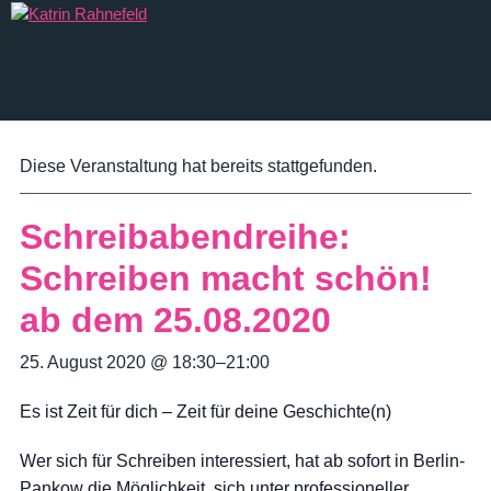
SYSTEMISCHE THERAPIE
Diese Veranstaltung hat bereits stattgefunden.
Systemische Körper­psycho­therapie
Schreibabendreihe:
Systemische Paartherapie & Paarberatung
Schreiben macht schön!
Systemische Familientherapie & Familienberatung
ab dem 25.08.2020
COACHING & BERATUNG
25. August 2020 @ 18:30
–
21:00
1 : 1 Coaching
Es ist Zeit für dich – Zeit für deine Geschichte(n)
Teamcoaching / Teamentwicklung / Supervision
Wer sich für Schreiben interessiert, hat ab sofort in Berlin-
Workshops
Pankow die Möglichkeit, sich unter professioneller