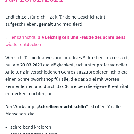
Leadership
Beruf und Lebenssinn
Emotionale Intelligenz
Endlich Zeit für dich – Zeit für deine Geschichte(n) –
Resilienz und Zeit- und Selbstmanagement
aufgeschrieben, gemalt und meditiert!
„
Hier kannst du die
Leichtigkeit und Freude des Schreibens
KOSTEN & ABLAUF
wieder entdecken!
“
ÜBER MICH
Wer sich für meditatives und intuitives Schreiben interessiert,
BLOG
hat am
20.02.2021
die Möglichkeit, sich unter professioneller
Anleitung in verschiedenen Genres auszuprobieren. Ich biete
KONTAKT
einen Schreibworkshop für alle, die das Spiel mit Worten
kennenlernen und durch das Schreiben die eigene Kreativität
IMPRESSUM
entdecken möchten, an.
Der Workshop
„Schreiben macht schön“
ist offen für alle
Menschen, die
schreibend kreieren