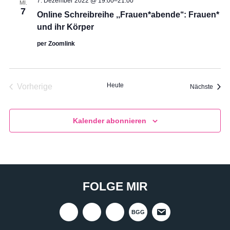
7. Dezember 2022 @ 19:00
–
21:00
MI.
7
Online Schreibreihe ,,Frauen*abende‘‘: Frauen*
und ihr Körper
per Zoomlink
Heute
Vorherige
Veran
Nächste
Veranstaltungen
Kalender abonnieren
FOLGE MIR
BGG