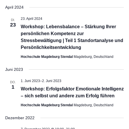
Leadership
April 2024
Beruf und Lebenssinn
Emotionale Intelligenz
23. April 2024
Resilienz und Zeit- und Selbstmanagement
DI.
23
Workshop: Lebensbalance – Stärkung Ihrer
persönlichen Kompetenz zur
KOSTEN & ABLAUF
Stressbewältigung | Teil 1 Standortanalyse und
Persönlichkeitsentwicklung
ÜBER MICH
Hochschule Magdeburg Stendal
Magdeburg, Deutschland
BLOG
Juni 2023
KONTAKT
1. Juni 2023
–
2. Juni 2023
DO.
IMPRESSUM
1
Workshop: Erfolgsfaktor Emotionale Intelligenz
– sich selbst und andere zum Erfolg führen
Hochschule Magdeburg Stendal
Magdeburg, Deutschland
Dezember 2022