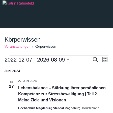
SYSTEMISCHE THERAPIE
Körperwissen
Systemische Körper­psycho­therapie
Veranstaltungen
Körperwissen
Systemische Paartherapie & Paarberatung
2022-12-07
 - 
2026-08-09
Veranstalt
Vera
Suche
Liste
Systemische Familientherapie & Familienberatung
Suche
Ansi
Datum
und
Navi
Juni 2024
wählen.
Ansichten,
COACHING & BERATUNG
27. Juni 2024
DO.
Navigation
27
Lebensbalance – Stärkung Ihrer persönlichen
1 : 1 Coaching
Kompetenz zur Stressbewältigung | Teil 2
Teamcoaching / Teamentwicklung / Supervision
Meine Ziele und Visionen
Workshops
Hochschule Magdeburg Stendal
Magdeburg, Deutschland