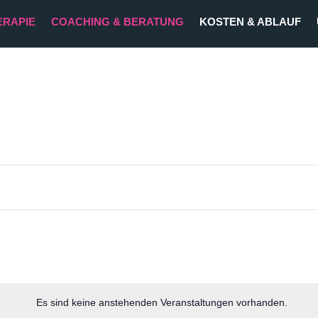
ERAPIE
COACHING & BERATUNG
KOSTEN & ABLAUF
Leadership
Beruf und Lebenssinn
Emotionale Intelligenz
Resilienz und Zeit- und Selbstmanagement
Es sind keine anstehenden Veranstaltungen vorhanden.