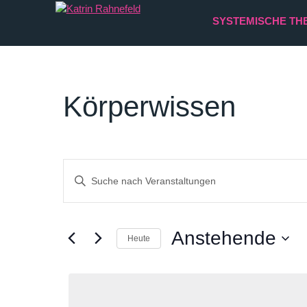
SYSTEMISCHE TH
Körperwissen
Veranstaltungen
Bitte
Suche
Schlüsselwort
und
eingeben.
Ansichten,
Anstehende
Suche
Heute
Navigation
nach
Datum
Veranstaltungen
wählen.
Schlüsselwort.